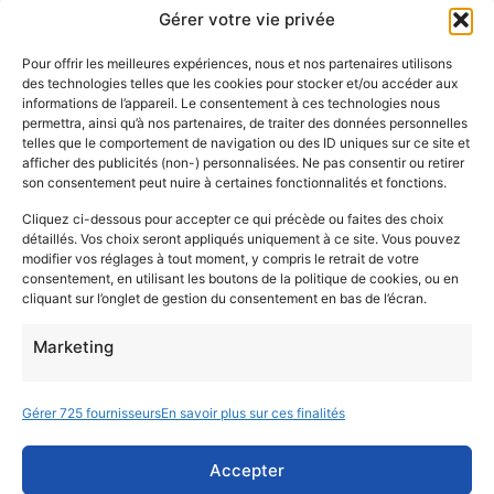
Gérer votre vie privée
La certification qualité a été délivrée au titre de la catégorie
Pour offrir les meilleures expériences, nous et nos partenaires utilisons
d’action suivante :
Actions de formation
des technologies telles que les cookies pour stocker et/ou accéder aux
informations de l’appareil. Le consentement à ces technologies nous
FORMATIONS A DISTANCE
permettra, ainsi qu’à nos partenaires, de traiter des données personnelles
telles que le comportement de navigation ou des ID uniques sur ce site et
01 84 80 29 64
afficher des publicités (non-) personnalisées. Ne pas consentir ou retirer
son consentement peut nuire à certaines fonctionnalités et fonctions.
info@lexis-ecole-de-langues.fr
Cliquez ci-dessous pour accepter ce qui précède ou faites des choix
1 Rue Edouard Vaillant, 93170 Bagnolet
détaillés. Vos choix seront appliqués uniquement à ce site. Vous pouvez
3 Rue Marceau, 84480 Bonnieux
modifier vos réglages à tout moment, y compris le retrait de votre
consentement, en utilisant les boutons de la politique de cookies, ou en
Prendre rendez-vous
cliquant sur l’onglet de gestion du consentement en bas de l’écran.
Connexion
Marketing
Accès Extranet Participant
Accès Extranet Formateur
Gérer 725 fournisseurs
En savoir plus sur ces finalités
Accès Extranet Entreprise
Accepter