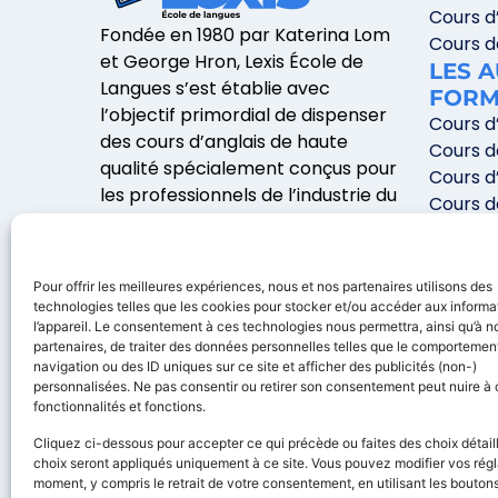
Cours d
Fondée en 1980 par Katerina Lom
Cours d
et George Hron, Lexis École de
LES 
Langues s’est établie avec
FORM
l’objectif primordial de dispenser
Cours d’
des cours d’anglais de haute
Cours d
qualité spécialement conçus pour
Cours d
les professionnels de l’industrie du
Cours d
film et de la télévision.
Cours d
Cours d
Cours d
Pour offrir les meilleures expériences, nous et nos partenaires utilisons des
technologies telles que les cookies pour stocker et/ou accéder aux informa
l’appareil. Le consentement à ces technologies nous permettra, ainsi qu’à n
partenaires, de traiter des données personnelles telles que le comportemen
navigation ou des ID uniques sur ce site et afficher des publicités (non-)
personnalisées. Ne pas consentir ou retirer son consentement peut nuire à 
fonctionnalités et fonctions.
Rejoindre la communauté –
conseils, échanges et progression !
Cliquez ci-dessous pour accepter ce qui précède ou faites des choix détail
choix seront appliqués uniquement à ce site. Vous pouvez modifier vos régl
moment, y compris le retrait de votre consentement, en utilisant les boutons