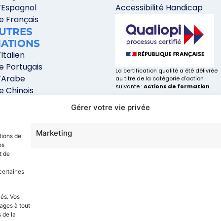
’Espagnol
Accessibilité Handicap
e Français
AUTRES
ATIONS
Italien
e Portugais
La certification qualité a été délivrée
’Arabe
au titre de la catégorie d’action
suivante :
Actions de formation
e Chinois
e Japonais
Gérer votre vie privée
e Russe
’Allemand
Marketing
tions de
os
t de
certaines
lés. Vos
ages à tout
 de la