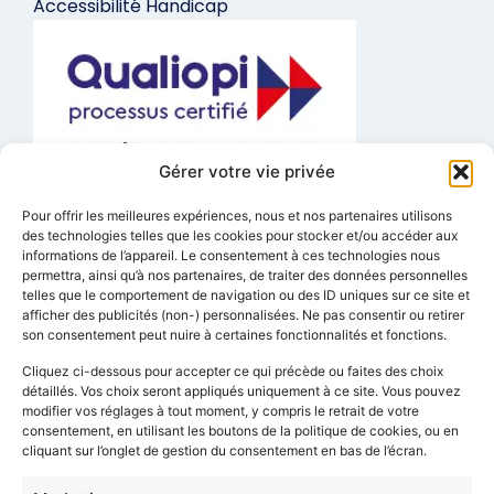
Accessibilité Handicap
Gérer votre vie privée
La certification qualité a été délivrée au titre de la catégorie
Pour offrir les meilleures expériences, nous et nos partenaires utilisons
d’action suivante :
Actions de formation
des technologies telles que les cookies pour stocker et/ou accéder aux
informations de l’appareil. Le consentement à ces technologies nous
FORMATIONS A DISTANCE
permettra, ainsi qu’à nos partenaires, de traiter des données personnelles
telles que le comportement de navigation ou des ID uniques sur ce site et
01 84 80 29 64
afficher des publicités (non-) personnalisées. Ne pas consentir ou retirer
son consentement peut nuire à certaines fonctionnalités et fonctions.
info@lexis-ecole-de-langues.fr
Cliquez ci-dessous pour accepter ce qui précède ou faites des choix
1 Rue Edouard Vaillant, 93170 Bagnolet
détaillés. Vos choix seront appliqués uniquement à ce site. Vous pouvez
3 Rue Marceau, 84480 Bonnieux
modifier vos réglages à tout moment, y compris le retrait de votre
consentement, en utilisant les boutons de la politique de cookies, ou en
Prendre rendez-vous
cliquant sur l’onglet de gestion du consentement en bas de l’écran.
Connexion