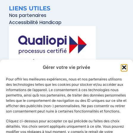
LIENS UTILES
Nos partenaires
Accessibilité Handicap
Gérer votre vie privée
La certification qualité a été délivrée au titre de la catégorie
Pour offrir les meilleures expériences, nous et nos partenaires utilisons
d’action suivante :
Actions de formation
des technologies telles que les cookies pour stocker et/ou accéder aux
informations de l’appareil. Le consentement à ces technologies nous
FORMATIONS A DISTANCE
permettra, ainsi qu’à nos partenaires, de traiter des données personnelles
telles que le comportement de navigation ou des ID uniques sur ce site et
01 84 80 29 64
afficher des publicités (non-) personnalisées. Ne pas consentir ou retirer
son consentement peut nuire à certaines fonctionnalités et fonctions.
info@lexis-ecole-de-langues.fr
Cliquez ci-dessous pour accepter ce qui précède ou faites des choix
1 Rue Edouard Vaillant, 93170 Bagnolet
détaillés. Vos choix seront appliqués uniquement à ce site. Vous pouvez
3 Rue Marceau, 84480 Bonnieux
modifier vos réglages à tout moment, y compris le retrait de votre