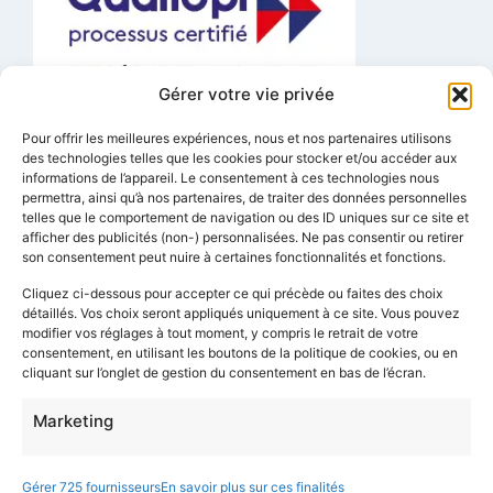
Gérer votre vie privée
La certification qualité a été délivrée au titre de la catégorie
Pour offrir les meilleures expériences, nous et nos partenaires utilisons
d’action suivante :
Actions de formation
des technologies telles que les cookies pour stocker et/ou accéder aux
informations de l’appareil. Le consentement à ces technologies nous
FORMATIONS A DISTANCE
permettra, ainsi qu’à nos partenaires, de traiter des données personnelles
telles que le comportement de navigation ou des ID uniques sur ce site et
01 84 80 29 64
afficher des publicités (non-) personnalisées. Ne pas consentir ou retirer
son consentement peut nuire à certaines fonctionnalités et fonctions.
info@lexis-ecole-de-langues.fr
Cliquez ci-dessous pour accepter ce qui précède ou faites des choix
1 Rue Edouard Vaillant, 93170 Bagnolet
détaillés. Vos choix seront appliqués uniquement à ce site. Vous pouvez
3 Rue Marceau, 84480 Bonnieux
modifier vos réglages à tout moment, y compris le retrait de votre
consentement, en utilisant les boutons de la politique de cookies, ou en
Prendre rendez-vous
cliquant sur l’onglet de gestion du consentement en bas de l’écran.
Connexion
Marketing
Accès Extranet Participant
Accès Extranet Formateur
Gérer 725 fournisseurs
En savoir plus sur ces finalités