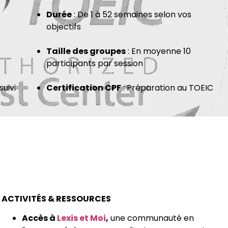
Durée
: De 1 à 52 semaines selon vos
objectifs
Taille des groupes
: En moyenne 10
participants par session
uivi
Certification CPF
: Préparation au TOEIC
ACTIVITÉS & RESSOURCES
Accès à
Lexis et Moi
,
une communauté en