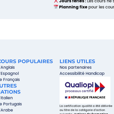
Jours fériés :
Les cours ne s
Planning fixe
pour les cour
COURS POPULAIRES
LIENS UTILES
’Anglais
Nos partenaires
’Espagnol
Accessibilité Handicap
e Français
AUTRES
ATIONS
Italien
e Portugais
La certification qualité a été délivrée
’Arabe
au titre de la catégorie d’action
suivante :
Actions de formation