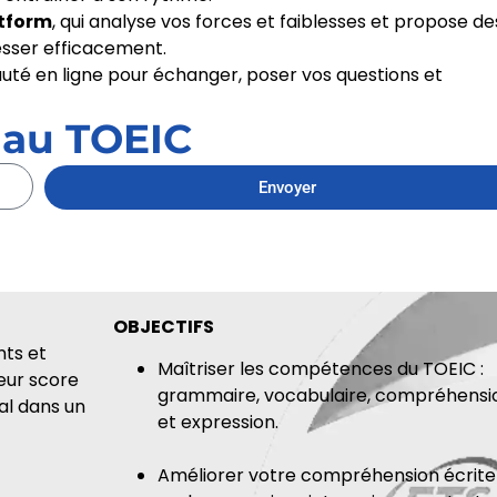
atform
, qui analyse vos forces et faiblesses et propose de
sser efficacement.
té en ligne pour échanger, poser vos questions et
 au TOEIC
Envoyer
OBJECTIFS
nts et
Maîtriser les compétences du TOEIC :
eur score
grammaire, vocabulaire, compréhensi
al dans un
et expression.
Améliorer votre compréhension écrite