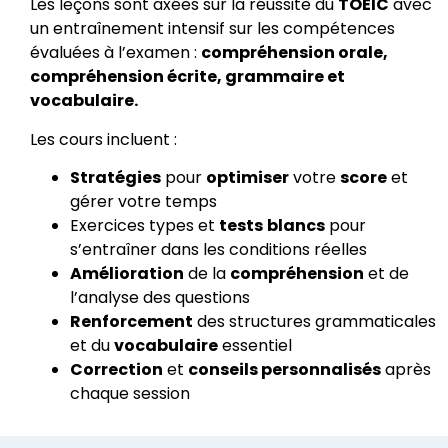
Les leçons sont axées sur la réussite du
TOEIC
avec
un entraînement intensif sur les compétences
évaluées à l’examen :
compréhension orale,
compréhension écrite, grammaire et
vocabulaire.
Les cours incluent :
Stratégies
pour
optimiser
votre
score
et
gérer votre temps
Exercices types et
tests
blancs
pour
s’entraîner dans les conditions réelles
Amélioration
de la
compréhension
et de
l’analyse des questions
Renforcement
des structures grammaticales
et du
vocabulaire
essentiel
Correction
et
conseils personnalisés
après
chaque session