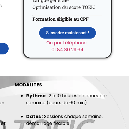
Langue générale
s
Optimisation du score TOEIC
Formation éligible au CPF
S'inscrire maintenant !
Ou par téléphone :
01 84 80 29 64
MODALITES
Rythme
: 2 à 10 heures de cours par
on
semaine (cours de 60 min)
Dates
: Sessions chaque semaine,
 et
démarrage flexible