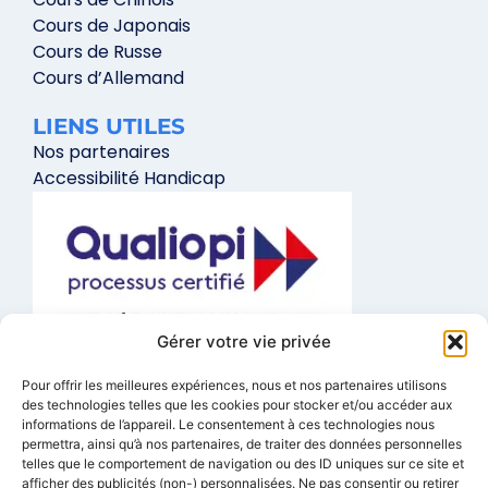
Cours de Japonais
Cours de Russe
Cours d’Allemand
LIENS UTILES
Nos partenaires
Accessibilité Handicap
Gérer votre vie privée
La certification qualité a été délivrée au titre de la catégorie
Pour offrir les meilleures expériences, nous et nos partenaires utilisons
d’action suivante :
Actions de formation
des technologies telles que les cookies pour stocker et/ou accéder aux
informations de l’appareil. Le consentement à ces technologies nous
FORMATIONS A DISTANCE
permettra, ainsi qu’à nos partenaires, de traiter des données personnelles
telles que le comportement de navigation ou des ID uniques sur ce site et
01 84 80 29 64
afficher des publicités (non-) personnalisées. Ne pas consentir ou retirer