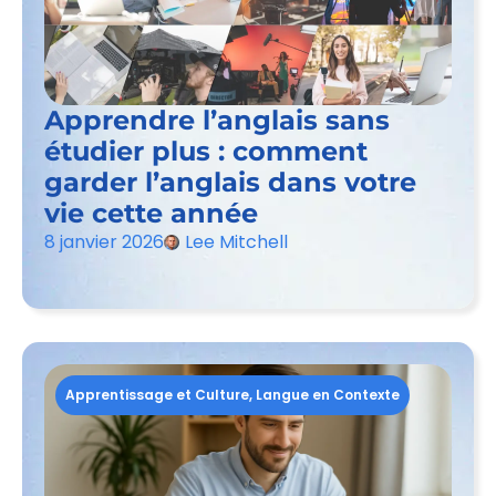
Apprendre l’anglais sans
étudier plus : comment
garder l’anglais dans votre
vie cette année
8 janvier 2026
Lee Mitchell
Apprentissage et Culture
,
Langue en Contexte