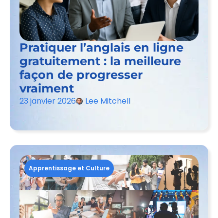
Pratiquer l’anglais en ligne
gratuitement : la meilleure
façon de progresser
vraiment
23 janvier 2026
Lee Mitchell
Apprentissage et Culture